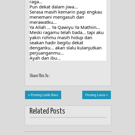
raga… 
Pun dekat dalam jiwa…
Serasa masih kemarin pagi engkau 
menemani mengasuh dan 
merawatku…
Ya Allah … Ya Qawiyu Ya Mathiin…
Meski ragamu telah tiada… tapi aku 
yakin rohmu masih hidup dan 
seakan hadir begitu dekat 
denganku… akan slalu kulanjutkan 
perjuanganmu…
Ayah dan ibu…
Share This To :
« Posting Lebih Baru
Posting Lama »
Related Posts