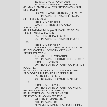
EDISI XIII, NO 2 TAHUN 2015
EDISI MUKTAMAR NU TAHUN 2015
48. MANAJEMEN KUALITAS (PENDEKATAN SISI
KUALITATIF)
DOROTHEA WAHYU ARIANI, SE, SE, MT
315 HALAMAN, CETAKAN PERTAMA,
SEPTEMBER 2003
ISBN : 979-450-465-3
JAKARTA, PENERBIT GHALIA
INDONESIA
49. FILSAFATA UMUM (AKAL DAN HATI SEJAK
THALES SAMPAI CAPRA)
PROF. DR. AHMAD TAFSIR
265 HALAMAN, CETAKAN KETUJUH,
1999
ISBN : 979-514-054-X
BANDUNG, PT. REMAJA ROSDAKARYA
50. EDUCATIONAL GOVERNANCE AND
ADMINISTRATION
THOMAS J. SERGIOVANNI
426 HALAMAN, SECOND EDITION, 1987
ISBN : 0-13-236589-01
UNITED STATES OF AMERICA, PRETICE
HALL, INC
51. SCHOOL ADMINISTRATION (CHALLENGE
AND OOPORTUNITY FOR LEADERSHIP)
RICARD A. GORTON
436 HALAMAN, SECOND PRINTING,
1977
ISBN : 0-697-06244-9
UNITED STATES OF AMERICA, WM. C.
BROWN COMPANY PUBLISHERS
52. THEORETICAL DIMENSIONS OF
EDUCATIONAL ADIMINSTRATION_
WILLIAM G. MONAHAN
481 HALAMAN, 1984
NEW YORK, MACMILLAN PUBLISHING