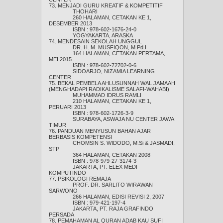
73. MENJADI GURU KREATIF & KOMPETITIF
THOHARI
260 HALAMAN, CETAKAN KE 1,
DESEMBER 2013
ISBN : 978-602-1676-24-0
YOGYAKARTA, ARASKA
74. MENDESAIN SEKOLAH UNGGUL
DR. H. M. MUSFIQON, M.Pd.I
164 HALAMAN, CETAKAN PERTAMA,
MEI 2015
ISBN : 978-602-72702-0-6
SIDOARJO, NIZAMIA LEARNING
CENTER
75. BEKAL PEMBELA AHLUSUNNAH WAL JAMAAH
(MENGHADAPI RADIKALISME SALAFI-WAHABI)
MUHAMMAD IDRUS RAMLI
210 HALAMAN, CETAKAN KE 1,
PERUARI 2013
ISBN : 978-602-1726-3-9
SURABAYA, ASWAJA NU CENTER JAWA
TIMUR
76. PANDUAN MENYUSUN BAHAN AJAR
BERBASIS KOMPETENSI
CHOMSIN S. WIDODO, M.Si & JASMADI,
STP
364 HALAMAN, CETAKAN 2008
ISBN : 978-979-27-3174-3
JAKARTA, PT. ELEX MEDI
KOMPUTINDO
77. PSIKOLOGI REMAJA
PROF. DR. SARLITO WIRAWAN
SARWONO
266 HALAMAN, EDISI REVISI 2, 2007
ISBN : 979-421-197-4
JAKARTA, PT. RAJA GRAFINDO
PERSADA
78. PEMAHAMAN AL QURAN ADAB KAU SUFI