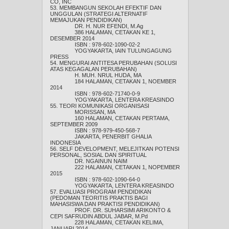
CO, INC
53. MEMBANGUN SEKOLAH EFEKTIF DAN
UNGGULAN (STRATEGI ALTERNATIF
MEMAJUKAN PENDIDIKAN)
DR. H. NUR EFENDI, M.Ag
386 HALAMAN, CETAKAN KE 1,
DESEMBER 2014
ISBN : 978-602-1090-02-2
YOGYAKARTA, IAIN TULUNGAGUNG
PRESS
54. MENGURAI ANTITESA PERUBAHAN (SOLUSI
ATAS KEGAGALAN PERUBAHAN)
H. MUH. NRUL HUDA, MA
184 HALAMAN, CETAKAN 1, NOEMBER
2014
ISBN : 978-602-71740-0-9
YOGYAKARTA, LENTERA KREASINDO
55. TEORI KOMUNIKASI ORGANISASI
MORISSAN, MA
160 HALAMAN, CETAKAN PERTAMA,
SEPTEMBER 2009
ISBN : 978-979-450-568-7
JAKARTA, PENERBIT GHALIA
INDONESIA
56. SELF DEVELOPMENT, MELEJITKAN POTENSI
PERSONAL, SOSIAL DAN SPIRITUAL
DR. NGAINUN NAIM
222 HALAMAN, CETAKAN 1, NOPEMBER
2015
ISBN : 978-602-1090-64-0
YOGYAKARTA, LENTERA KREASINDO
57. EVALUASI PROGRAM PENDIDIKAN
(PEDOMAN TEORITIS PRAKTIS BAGI
MAHASISWA DAN PRAKTISI PENDIDIKAN)
PROF. DR. SUHARSIMI ARIKONTO &
CEPI SAFRUDIN ABDUL JABAR, M.Pd
228 HALAMAN, CETAKAN KELIMA,
JANUARI 2014