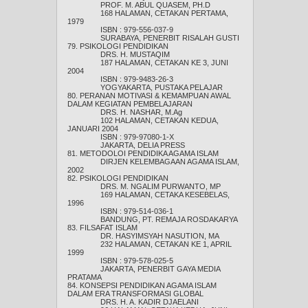
PROF. M. ABUL QUASEM, PH.D
168 HALAMAN, CETAKAN PERTAMA,
1979
ISBN : 979-556-037-9
SURABAYA, PENERBIT RISALAH GUSTI
79. PSIKOLOGI PENDIDIKAN
DRS. H. MUSTAQIM
187 HALAMAN, CETAKAN KE 3, JUNI
2004
ISBN : 979-9483-26-3
YOGYAKARTA, PUSTAKA PELAJAR
80. PERANAN MOTIVASI & KEMAMPUAN AWAL
DALAM KEGIATAN PEMBELAJARAN
DRS. H. NASHAR, M.Ag
102 HALAMAN, CETAKAN KEDUA,
JANUARI 2004
ISBN : 979-97080-1-X
JAKARTA, DELIA PRESS
81. METODOLOI PENDIDIKA AGAMA ISLAM
DIRJEN KELEMBAGAAN AGAMA ISLAM,
2002
82. PSIKOLOGI PENDIDIKAN
DRS. M. NGALIM PURWANTO, MP
169 HALAMAN, CETAKA KESEBELAS,
1996
ISBN : 979-514-036-1
BANDUNG, PT. REMAJA ROSDAKARYA
83. FILSAFAT ISLAM
DR. HASYIMSYAH NASUTION, MA
232 HALAMAN, CETAKAN KE 1, APRIL
1999
ISBN : 979-578-025-5
JAKARTA, PENERBIT GAYA MEDIA
PRATAMA
84. KONSEPSI PENDIDIKAN AGAMA ISLAM
DALAM ERA TRANSFORMASI GLOBAL
DRS. H. A. KADIR DJAELANI