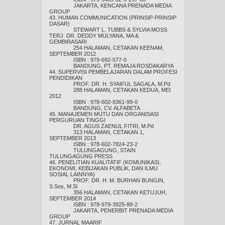
JAKARTA, KENCANA PRENADA MEDIA
GROUP
43. HUMAN COMMUNICATION (PRINSIP-PRINSIP
DASAR)
STEWART L. TUBBS & SYLVIA MOSS
TERJ. DR. DEDDY MULYANA, MA &
GEMBIRASARI
254 HALAMAN, CETAKAN KEENAM,
SEPTEMBER 2012
ISBN : 979-692-577-0
BANDUNG, PT. REMAJA ROSDAKARYA
44. SUPERVISI PEMBELAJARAN DALAM PROFESI
PENDIDIKAN
PROF. DR. H. SYAIFUL SAGALA, M.Pd
288 HALAMAN, CETAKAN KEDUA, MEI
2012
ISBN : 978-602-8361-99-0
BANDUNG, CV. ALFABETA
45. MANAJEMEN MUTU DAN ORGANISASI
PERGURUAN TINGGI
DR. AGUS ZAENUL FITRI, M.Pd
313 HALAMAN, CETAKAN 1,
SEPTEMBER 2013
ISBN : 978-602-7824-23-2
TULUNGAGUNG, STAIN
TULUNGAGUNG PRESS
46. PENELITIAN KUALITATIF (KOMUNIKASI,
EKONOMI, KEBIJAKAN PUBLIK, DAN ILMU
SOSIAL LAINNYA)
PROF. DR. H. M. BURHAN BUNGIN,
S.Sos, M.Si
356 HALAMAN, CETAKAN KETUJUH,
SEPTEMBER 2014
ISBN : 978-979-3925-88-2
JAKARTA, PENERBIT PRENADA MEDIA
GROUP
47. JURNAL MAARIF