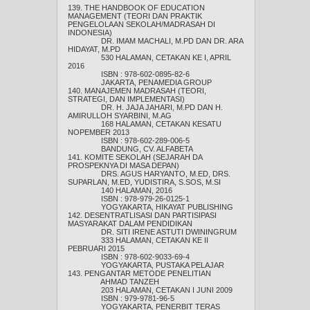
139. THE HANDBOOK OF EDUCATION
MANAGEMENT (TEORI DAN PRAKTIK
PENGELOLAAN SEKOLAH/MADRASAH DI
INDONESIA)
DR. IMAM MACHALI, M.PD DAN DR. ARA
HIDAYAT, M.PD
530 HALAMAN, CETAKAN KE I, APRIL
2016
ISBN : 978-602-0895-82-6
JAKARTA, PENAMEDIA GROUP
140. MANAJEMEN MADRASAH (TEORI,
STRATEGI, DAN IMPLEMENTASI)
DR. H. JAJA JAHARI, M.PD DAN H.
AMIRULLOH SYARBINI, M.AG
168 HALAMAN, CETAKAN KESATU
NOPEMBER 2013
ISBN : 978-602-289-006-5
BANDUNG, CV. ALFABETA
141. KOMITE SEKOLAH (SEJARAH DA
PROSPEKNYA DI MASA DEPAN)
DRS. AGUS HARYANTO, M.ED, DRS.
SUPARLAN, M.ED, YUDISTIRA, S.SOS, M.SI
140 HALAMAN, 2016
ISBN : 978-979-26-0125-1
YOGYAKARTA, HIKAYAT PUBLISHING
142. DESENTRATLISASI DAN PARTISIPASI
MASYARAKAT DALAM PENDIDIKAN
DR. SITI IRENE ASTUTI DWININGRUM
333 HALAMAN, CETAKAN KE II
PEBRUARI 2015
ISBN : 978-602-9033-69-4
YOGYAKARTA, PUSTAKA PELAJAR
143. PENGANTAR METODE PENELITIAN
AHMAD TANZEH
203 HALAMAN, CETAKAN I JUNI 2009
ISBN : 979-9781-96-5
YOGYAKARTA, PENERBIT TERAS