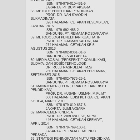
ISBN : 978-979-010-481-5
JAKARTA, PT BUMI AKSARA
58. METODE PENELITIAN PENDIDIKAN
PROF. DR. NAN SYAODIH
SUKMADINATA
326 HALAMAN, CETAKAN KESEMBILAN,
JANUARI 2015
ISBN : 979-692-486-2
BANDUNG, PT. REMAJA ROSDAKARYA
59. METODOLOGI PENELITIAN KUALITATIF
PROF. DR. DJAMAN SATORI, MA
274 HALAMAN, CETAKAN KE-5,
AGUSTUS 2013
ISBN : 978-602-8361-31-6
BANDUNG, CV ALFABETA
60. MEDIA SOSIAL (PERSPEKTIF KOMUNIKASI,
BUDAYA, DAN SOSIOTEKNOLOGI)
DR. RULLI NASRULLAH, M.Si
230 HALAMAN, CETAKAN PERTAMAN,
SEPTEMBER 2015
ISBN : 978-602-7973-25-1
BANDUNG, PT. REMAJA ROSDAKARYA
61. MANAJEMEN (TEORI, PRAKTIK, DAN RISET
PENDIDIKAN)
PROF. DR. HUSAINI USMAN, M.Pd,MT
688 HALAMAN, EDISI KETIGA, CETAKAN
KETIGA, MARET 2011
ISBN : 978-979-010-637-6
JAKARTA, BUMI AKSARA
62. MANAJEMEN KINERJA
PROF. DR. WIBOWO, SE, M.Phil
446 HALAMAN, CETAKAN KEEMPAT,
APRIL 2014
ISBN : 978-979-769-130-1
JAKARTA, PT. RAJA GRAFINDO
PERSADA
63. STRATEGI PENINGKATAN MUTU PENDIDIKAN