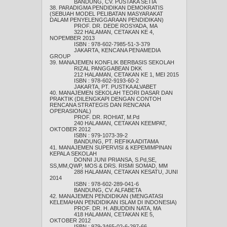
BANDUNG, CV. PUSTAKA SETIA
38. PARADIGMA PENDIDIKAN DEMOKRATIS
(SEBUAH MODEL PELIBATAN MASYARAKAT
DALAM PENYELENGGARAAN PENDIDIKAN)
PROF. DR. DEDE ROSYADA, MA
322 HALAMAN, CETAKAN KE 4,
NOPEMBER 2013
ISBN : 978-602-7985-51-3-379
JAKARTA, KENCANA PENAMEDIA
GROUP
39. MANAJEMEN KONFLIK BERBASIS SEKOLAH
RIZAL PANGGABEAN DKK
212 HALAMAN, CETAKAN KE 1, MEI 2015
ISBN : 978-602-9193-60-2
JAKARTA, PT. PUSTKA ALVABET
40. MANAJEMEN SEKOLAH TEORI DASAR DAN
PRAKTIK (DILENGKAPI DENGAN CONTOH
RENCANA STRATEGIS DAN RENCANA
OPERASIONAL)
PROF. DR. ROHIAT, M.Pd
240 HALAMAN, CETAKAN KEEMPAT,
OKTOBER 2012
ISBN : 979-1073-39-2
BANDUNG, PT. REFIKA ADITAMA
41. MANAJEMEN SUPERVISI & KEPEMIMPINAN
KEPALA SEKOLAH
DONNI JUNI PRIANSA, S.Pd,SE,
SS,MM,QWP, MOS & DRS. RISMI SOMAD, MM
288 HALAMAN, CETAKAN KESATU, JUNI
2014
ISBN : 978-602-289-041-6
BANDUNG, CV. ALFABETA
42. MANAJEMEN PENDIDIKAN (MENGATASI
KELEMAHAN PENDIDIKAN ISLAM DI INDONESIA)
PROF. DR. H. ABUDDIN NATA, MA
418 HALAMAN, CETAKAN KE 5,
OKTOBER 2012
ISBN : 979-3465-02-6-297-66