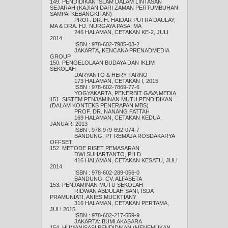
149. PENDIDIKAN ISLAM DALAM LINTASAN
SEJARAH (KAJIAN DARI ZAMAN PERTUMBUHAN
SAMPAI KEBANGKITAN)
PROF. DR. H. HAIDAR PUTRA DAULAY,
MA & DRA. HJ. NURGAYA PASA, MA
246 HALAMAN, CETAKAN KE-2, JULI
2014
ISBN : 978-602-7985-03-2
JAKARTA, KENCANA PRENADMEDIA
GROUP
150. PENGELOLAAN BUDAYA DAN IKLIM
SEKOLAH
DARYANTO & HERY TARNO
173 HALAMAN, CETAKAN I, 2015
ISBN : 978-602-7869-77-6
YOGYAKARTA, PENERBIT GAVA MEDIA
151. SISTEM PENJAMINAN MUTU PENDIDIKAN
(DALAM KONTEKS PENERAPAN MBS)
PROF. DR. NANANG FATTAH
169 HALAMAN, CETAKAN KEDUA,
JANUARI 2013
ISBN : 978-979-692-074-7
BANDUNG, PT REMAJA ROSDAKARYA
OFFSET
152. METODE RISET PEMASARAN
DWI SUHARTANTO, PH.D
416 HALAMAN, CETAKAN KESATU, JULI
2014
ISBN : 978-602-289-056-0
BANDUNG, CV. ALFABETA
153. PENJAMINAN MUTU SEKOLAH
RIDWAN ABDULAH SANI, ISDA
PRAMUNIATI, ANIES MUCKTIANY
316 HALAMAN, CETAKAN PERTAMA,
JULI 2015
ISBN : 978-602-217-559-9
JAKARTA: BUMI AKASARA
154. HUMANISASI PENDIDIKAN (MENEMUKAN