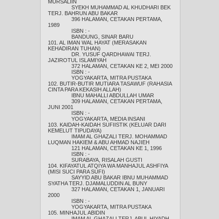
MURSALIIN
SYEKH MUHAMMAD AL KHUDHARI BEK
TERJ. BAHRUN ABU BAKAR
396 HALAMAN, CETAKAN PERTAMA,
1989
ISBN : -
BANDUNG, SINAR BARU
101. AL IMAN WAL HAYAT (MERASAKAN
KEHADIRAN TUHAN)
DR. YUSUF QARDHAWAI TERJ.
JAZIROTUL ISLAMIYAH
372 HALAMAN, CETAKAN KE 2, MEI 2000
ISBN : -
YOGYAKARTA, MITRA PUSTAKA
102. BUTIR-BUTIR MUTIARA TASAWUF (RAHASIA
CINTA PARA KEKASIH ALLAH)
IBNU MAHALLI ABDULLAH UMAR
309 HALAMAN, CETAKAN PERTAMA,
JUNI 2001
ISBN : -
YOGYAKARTA, MEDIA INSANI
103. KAIDAH-KAIDAH SUFIISTIK (KELUAR DARI
KEMELUT TIPUDAYA)
IMAM AL GHAZALI TERJ. MOHAMMAD
LUQMAN HAKIEM & ABU AHMAD NAJIEH
121 HALAMAN, CETAKAN KE 1, 1996
ISBN : -
SURABAYA, RISALAH GUSTI
104. KIFAYATUL ATQIYA WA MANHAJUL ASHFIYA
(MISI SUCI PARA SUFI)
SAYYID ABU BAKAR IBNU MUHAMMAD
SYATHA TERJ. DJAMALUDDIN AL BUNY
327 HALAMAN, CETAKAN 1, JANUARI
2000
ISBN : -
YOGYAKARTA, MITRA PUSTAKA
105. MINHAJUL ABIDIN
IMAM AL GHAZALI TERJ. ABUL HIYADH