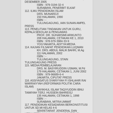
DESEMBER 2005
ISBN : 979-3194-32-4
SURABAYA, PENERBIT ELKAF
112. ILMU PENDIDIKAN ISLAM
DRS. MUNARDJI
150 HALAMAN, 1990
ISBN : -
TULUNGAGUNG, IAIN SUNAN AMPEL
PRESS
113. PENELITIAN TINDAKAN UNTUK GURU,
KEPALA SEKOLAH & PENGAWAS
PROF. DR. SUHARSIMI ARIKUNTO
208 HALAMAN, CETAKAN KE 1, 2010
ISBN : 978-979-3984-33-9
YOGYAKARTA, ADITYA MEDIA
114. KAJIAN FILSAFAT PENDIDIKAN LUQMAN
KH. DRS. ABDUL MALIK BAHRI, M.Ag
111 HALAMAN, 2002
ISBN : -
TULUNGAGUNG, STAIN
TULUNGAGUNG PRESS
115. MEDIA PEMBELAJARAN
DRS. M. BASYIRUDDIN USMAN, M.Pd
179 HALAMAN, CETAKAN 1, JUNI 2002
ISBN : 979-96689-6-4
JAKARTA, CIPUTAT PRESS
116. ASSIYASATUS SYARIYYAH FI ISHLAHIR RAI
WARRAIYYAH (REFORMASI POLITIK CARA
ISLAM)
SAYIKHUL ISLAM TAQIYUDDIN IBNU
TAIMIYAH TERJ. HUSSEIN BAHREISJ
135 HALAMAN, CETAKAN 1, 1998
ISBN : -
SURABAYA, MITRA UMMAT
117. PENDIDIKAN KESADARAN BERKONSTITUSI
UNTUK SD.MI KELAS 4-6
SEKRETARIAT JENDERAL DAN