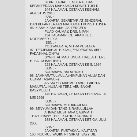
SEKRETARIAT JENDERAL DAN
KEPANTERAAN MAHKAMAH KONSTITUSI RI
144 HALAMAN, CETAKAN KEENAM,
AGUSTUS 2010
ISBN : -
JAKARTA, SEKRETARIAT JENDERAL
DAN KEPANTERAAN MAHKAMAH KONSTITUSI RI
96. KISAH-KISAH AKHLAK TERCELA
FUAD KAUMA & DRS. NIPAN
114 HALAMAN, CETAKAN KE 1,
NOPEMBER 1998
ISBN : -
YOGYAKARTA, MITRA PUSTAKA
97. TERJEMAH AL HIKAM (PENDEKATAN ABDI
PADA KHALIQNYA)
SYAIKH AHMAD IBNU ATHAILLAH TERJ.
H. SALIM BAHREISY
223 HALAMAN, CETAKAN KE 5, 1984
ISBN : -
SURABAYA, BALAI BUKU
98. JAMHARATUL AULIA (HIMPUNAN AULIA DAN
ULAMA TASAWUF)
AS SAYYID MAHMUD ABUL FAIDH AL
MANUFI AL HUSAINI TERJ. ABU BAKAR
BASYMELEH
446 HALAMAN, CETAKAN PERTAMA, 20
MEI 1996
ISBN : -
SURABAYA, MUTIARA ILMU
99. SENYUM DAN TANGIS RASULULLAH
AHMAD MUSTHAFA QASIM ATH
THAHTHAWY TERJ. KATHUR SUHARDI
168 HALAMAN, CETAKAN KETIGA, JULI
2000
ISBN : -
JAKARTA, PUSTAKA AL KAUTSAR
100. NUURUL YAQIIN FII SIIRATI SAYYIDIL