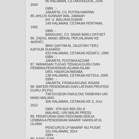
96 HALAMAN, CETAKA KEDUA, JUNI
2000
ISBN : -
JAKARTA, CV, PUTRA HARPAN
85. AHLUS SUNNAH WAL JAMAAH
KH. U. BALUKIA SYAKIR
149 HALAMAN, CETAKAN PERTAMA,
1992
ISBN -
BANDUNG, CV. SINAR BARU OFFSET
86. ZADUL MAAD (BEKAL PERJALANAN KE
AKIRAT)
IBNU QAYYIM AL JAUZIYAH TERJ.
KATHUR SUHARDI
433 HALAMAN, CETAKAN KESATU, 1990
ISBN : -
JAKARTA, PUSTAKA AZZAM
87. WAWASAN TUGAS TENAGA GURU DAN
PEMBINA PENDIDIKAN AGAMA ISLAM
DRS. HADIRJA PARABA
138 HALAMAN, CETAKAN KETIGA, 2000
ISBN : -
JAKARTA, FRISKA AGUNG INSANI
88. MATERI PENDIDIKAN DAN LATIHAN PROFESI
GURU (PLPG)
TIM DOSESN FAKULTAS TARBIYAH UIN
MAIKI MALANG
306 HALAMAN, CETAKAN KE 3, JULI
2012
ISBN : 978-602-958-291-8
MALANG, UIN MALIKI PRESS
89. PERATURAN DAN PEDOMAN KERJA
LEMBAGA PENDIDIKAN MAARIF NAHDLATUL
ULAMA
PENGURUS LP MAARIF NU PUSAT
101 HALAMAN, 2014
ISBN : -
90. SANG NABI