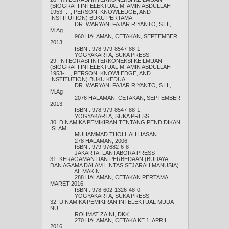
(BIOGRAFI INTELEKTUAL M. AMIN ABDULLAH
1953- ..., PERSON, KNOWLEDGE, AND
INSTITUTION) BUKU PERTAMA
DR. WARYANI FAJAR RIYANTO, S.HI,
M.Ag
960 HALAMAN, CETAKAN, SEPTEMBER
2013
ISBN : 978-979-8547-88-1
YOGYAKARTA, SUKA PRESS
29. INTEGRASI INTERKONEKSI KEILMUAN
(BIOGRAFI INTELEKTUAL M. AMIN ABDULLAH
1953- ..., PERSON, KNOWLEDGE, AND
INSTITUTION) BUKU KEDUA
DR. WARYANI FAJAR RIYANTO, S.HI,
M.Ag
2076 HALAMAN, CETAKAN, SEPTEMBER
2013
ISBN : 978-979-8547-88-1
YOGYAKARTA, SUKA PRESS
30. DINAMIKA PEMIKIRAN TENTANG PENDIDIKAN
ISLAM
MUHAMMAD THOLHAH HASAN
278 HALAMAN, 2006
ISBN : 979-97682-6-8
JAKARTA, LANTABORA PRESS
31. KERAGAMAN DAN PERBEDAAN (BUDAYA
DAN AGAMA DALAM LINTAS SEJARAH MANUSIA)
AL MAKIN
288 HALAMAN, CETAKAN PERTAMA,
MARET 2016
ISBN : 978-602-1326-48-0
YOGYAKARTA, SUKA PRESS
32. DINAMIKA PEMIKIRAN INTELEKTUAL MUDA
NU
ROHMAT ZAINI, DKK
270 HALAMAN, CETAKA KE 1, APRIL
2016