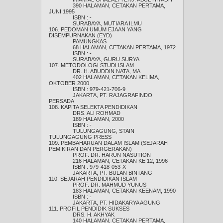
390 HALAMAN, CETAKAN PERTAMA,
JUNI 1995
ISBN : -
SURABAYA, MUTIARA ILMU
106. PEDOMAN UMUM EJAAN YANG
DISEMPURNAKAN (EYD)
PAMUNGKAS
68 HALAMAN, CETAKAN PERTAMA, 1972
ISBN : -
SURABAYA, GURU SURYA
107. METODOLOGI STUDI ISLAM
DR. H. ABUDDIN NATA, MA
402 HALAMAN, CETAKAN KELIMA,
OKTOBER 2000
ISBN : 979-421-706-9
JAKARTA, PT. RAJAGRAFINDO
PERSADA
108. KAPITA SELEKTA PENDIDIKAN
DRS. ALI ROHMAD
189 HALAMAN, 2000
ISBN : -
TULUNGAGUNG, STAIN
TULUNGAGUNG PRESS
109. PEMBAHARUAN DALAM ISLAM (SEJARAH
PEMIKIRAN DAN PERGERAKAN)
PROF. DR. HARUN NASUTION
216 HALAMAN, CETAKAN KE 12, 1996
ISBN : 979-418-053-X
JAKARTA, PT. BULAN BINTANG
110. SEJARAH PENDIDIKAN ISLAM
PROF. DR. MAHMUD YUNUS
183 HALAMAN, CETAKAN KEENAM, 1990
ISBN : -
JAKARTA, PT. HIDAKARYA AGUNG
111. PROFIL PENDIDIK SUKSES
DRS. H. AKHYAK
140 HALAMAN, CETAKAN PERTAMA,