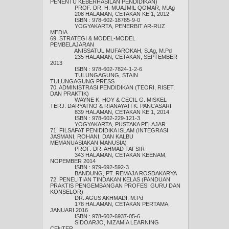
PENENTU KEBERHASILAN PENDIDIKAN)
PROF. DR. H. MUAJMIL QOMAR, M.Ag
208 HALAMAN, CETAKAN KE 1, 2012
ISBN : 978-602-18785-9-0
YOGYAKARTA, PENERBIT AR-RUZ
MEDIA
69. STRATEGI & MODEL-MODEL
PEMBELAJARAN
ANISSATUL MUFAROKAH, S.Ag, M.Pd
235 HALAMAN, CETAKAN, SEPTEMBER
2013
ISBN : 978-602-7824-1-2-6
TULUNGAGUNG, STAIN
TULUNGAGUNG PRESS
70. ADMINISTRASI PENDIDIKAN (TEORI, RISET,
DAN PRAKTIK)
WAYNE K. HOY & CECIL G. MISKEL
TERJ. DARYATNO & RIANAYATI K. PANCASARI
839 HALAMAN, CETAKAN KE 1, 2014
ISBN : 978-602-229-121-3
YOGYAKARTA, PUSTAKA PELAJAR
71. FILSAFAT PENIDIDIKA ISLAM (INTEGRASI
JASMANI, ROHANI, DAN KALBU
MEMANUASIAKAN MANUSIA)
PROF. DR. AHMAD TAFSIR
343 HALAMAN, CETAKAN KEENAM,
NOPEMBER 2014
ISBN : 979-692-592-3
BANDUNG, PT. REMAJA ROSDAKARYA
72. PENELITIAN TINDAKAN KELAS (PANDUAN
PRAKTIS PENGEMBANGAN PROFESI GURU DAN
KONSELOR)
DR. AGUS AKHMADI, M.Pd
178 HALAMAN, CETAKAN PERTAMA,
JANUARI 2016
ISBN : 978-602-6937-05-6
SIDOARJO, NIZAMIA LEARNING
CENTER