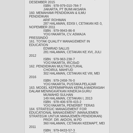
DESEMBER 2015
ISBN : 978-979-010-784-7
JAKARTA, PT BUMI AKSARA
160. MEMAHAMI PENDIDIKAN & ILMU
PENDIDIKAN
ARIF ROHMAN
287 HALAMAN, EDISI I, CETAKAN KE-3,
NOPEMBER 2011
ISBN : 979-9943-86-8
YOGYAKARTA, CV. ASWAJA
PRESSINDO
161. TOTAK QUALITY MANAGEMENT IN
EDUCATION
EDWRAD SALLIS
281 HALAMAN, CETAKAN KE XVI, JULI
2012
ISBN : 979-963-238-7
YOGYAKARTA, IRCiSoD
162. PENDIDIKAN MULTIKULTURAL
CHOIRUL MAHFUD
302 HALAMAN, CETAKAN KE VIII, MEI
2016
ISBN : 979-2458-76-0
YOGYAKARTA, PUSTAKA PELAJAR
163. MODEL KEPEMIMPINAN KEPALA MADRASAH
DALAM MENINGKATKAN KINERJA GURU
MUWAHID SULHAN
149 HALAMAN, CETAKAN I, 2013
ISBN : 978-406-978-415-2
YOGYAKARTA, PENERBIT TERAS
164. STRATEGIC MANAGEMENT FOR
EDUCATIONAL MANAGEMENT (MANAJEMEN
STRATEGIK UNTUK MANAJEMEN PENDIDIKAN)
PROF. DR. AKDON, M.PD
360 HALAMAN, CETAKAN KEEMAPT, MEI
2011
ISBN : 979-8433-57-3