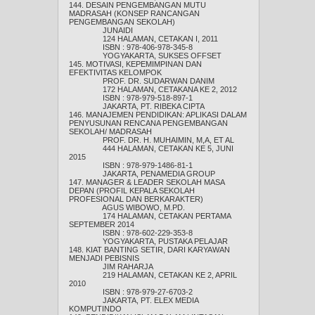
144. DESAIN PENGEMBANGAN MUTU
MADRASAH (KONSEP RANCANGAN
PENGEMBANGAN SEKOLAH)
JUNAIDI
124 HALAMAN, CETAKAN I, 2011
ISBN : 978-406-978-345-8
YOGYAKARTA, SUKSES OFFSET
145. MOTIVASI, KEPEMIMPINAN DAN
EFEKTIVITAS KELOMPOK
PROF. DR. SUDARWAN DANIM
172 HALAMAN, CETAKANA KE 2, 2012
ISBN : 978-979-518-897-1
JAKARTA, PT. RIBEKA CIPTA
146. MANAJEMEN PENDIDIKAN: APLIKASI DALAM
PENYUSUNAN RENCANA PENGEMBANGAN
SEKOLAH/ MADRASAH
PROF. DR. H. MUHAIMIN, M,A, ET AL
444 HALAMAN, CETAKAN KE 5, JUNI
2015
ISBN : 978-979-1486-81-1
JAKARTA, PENAMEDIA GROUP
147. MANAGER & LEADER SEKOLAH MASA
DEPAN (PROFIL KEPALA SEKOLAH
PROFESIONAL DAN BERKARAKTER)
AGUS WIBOWO, M.PD.
174 HALAMAN, CETAKAN PERTAMA
SEPTEMBER 2014
ISBN : 978-602-229-353-8
YOGYAKARTA, PUSTAKA PELAJAR
148. KIAT BANTING SETIR, DARI KARYAWAN
MENJADI PEBISNIS
JIM RAHARJA
219 HALAMAN, CETAKAN KE 2, APRIL
2010
ISBN : 978-979-27-6703-2
JAKARTA, PT. ELEX MEDIA
KOMPUTINDO