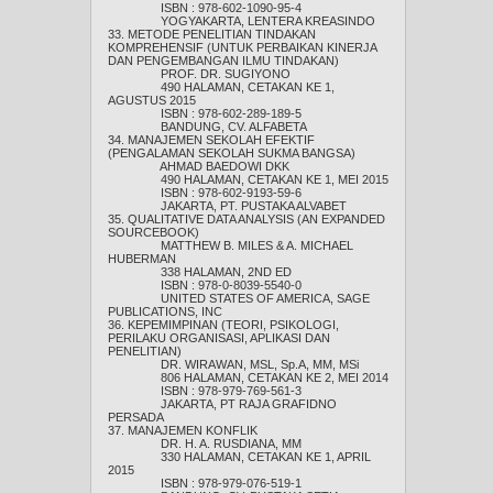
ISBN : 978-602-1090-95-4
YOGYAKARTA, LENTERA KREASINDO
33. METODE PENELITIAN TINDAKAN
KOMPREHENSIF (UNTUK PERBAIKAN KINERJA
DAN PENGEMBANGAN ILMU TINDAKAN)
PROF. DR. SUGIYONO
490 HALAMAN, CETAKAN KE 1,
AGUSTUS 2015
ISBN : 978-602-289-189-5
BANDUNG, CV. ALFABETA
34. MANAJEMEN SEKOLAH EFEKTIF
(PENGALAMAN SEKOLAH SUKMA BANGSA)
AHMAD BAEDOWI DKK
490 HALAMAN, CETAKAN KE 1, MEI 2015
ISBN : 978-602-9193-59-6
JAKARTA, PT. PUSTAKA ALVABET
35. QUALITATIVE DATA ANALYSIS (AN EXPANDED
SOURCEBOOK)
MATTHEW B. MILES & A. MICHAEL
HUBERMAN
338 HALAMAN, 2ND ED
ISBN : 978-0-8039-5540-0
UNITED STATES OF AMERICA, SAGE
PUBLICATIONS, INC
36. KEPEMIMPINAN (TEORI, PSIKOLOGI,
PERILAKU ORGANISASI, APLIKASI DAN
PENELITIAN)
DR. WIRAWAN, MSL, Sp.A, MM, MSi
806 HALAMAN, CETAKAN KE 2, MEI 2014
ISBN : 978-979-769-561-3
JAKARTA, PT RAJA GRAFIDNO
PERSADA
37. MANAJEMEN KONFLIK
DR. H. A. RUSDIANA, MM
330 HALAMAN, CETAKAN KE 1, APRIL
2015
ISBN : 978-979-076-519-1