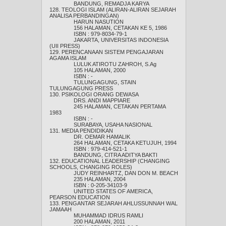
BANDUNG, REMADJA KARYA
128. TEOLOGI ISLAM (ALIRAN-ALIRAN SEJARAH
ANALISA PERBANDINGAN)
HARUN NASUTION
156 HALAMAN, CETAKAN KE 5, 1986
ISBN : 979-8034-79-1
JAKARTA, UNIVERSITAS INDONESIA
(UII PRESS)
129. PERENCANAAN SISTEM PENGAJARAN
AGAMA ISLAM
LULUK ATIROTU ZAHROH, S.Ag
105 HALAMAN, 2000
ISBN : -
TULUNGAGUNG, STAIN
TULUNGAGUNG PRESS
130. PSIKOLOGI ORANG DEWASA
DRS. ANDI MAPPIARE
245 HALAMAN, CETAKAN PERTAMA
1983
ISBN : -
SURABAYA, USAHA NASIONAL
131. MEDIA PENDIDIKAN
DR. OEMAR HAMALIK
264 HALAMAN, CETAKA KETUJUH, 1994
ISBN : 979-414-521-1
BANDUNG, CITRA ADITYA BAKTI
132. EDUCATIONAL LEADERSHIP (CHANGING
SCHOOLS, CHANGING ROLES)
JUDY REINHARTZ, DAN DON M. BEACH
235 HALAMAN, 2004
ISBN : 0-205-34103-9
UNITED STATES OF AMERICA,
PEARSON EDUCATION
133. PENGANTAR SEJARAH AHLUSSUNNAH WAL
JAMAAH
MUHAMMAD IDRUS RAMLI
200 HALAMAN, 2011