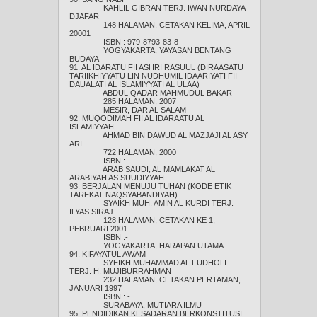
KAHLIL GIBRAN TERJ. IWAN NURDAYA
DJAFAR
148 HALAMAN, CETAKAN KELIMA, APRIL
20001
ISBN : 979-8793-83-8
YOGYAKARTA, YAYASAN BENTANG
BUDAYA
91. AL IDARATU FII ASHRI RASUUL (DIRAASATU
TARIIKHIYYATU LIN NUDHUMIL IDAARIYATI FII
DAUALATI AL ISLAMIYYATI AL ULAA)
ABDUL QADAR MAHMUDUL BAKAR
285 HALAMAN, 2007
MESIR, DAR AL SALAM
92. MUQODIMAH FII AL IDARAATU AL
ISLAMIYYAH
AHMAD BIN DAWUD AL MAZJAJI AL ASY
ARI
722 HALAMAN, 2000
ISBN : -
ARAB SAUDI, AL MAMLAKAT AL
ARABIYAH AS SUUDIYYAH
93. BERJALAN MENUJU TUHAN (KODE ETIK
TAREKAT NAQSYABANDIYAH)
SYAIKH MUH. AMIN AL KURDI TERJ.
ILYAS SIRAJ
128 HALAMAN, CETAKAN KE 1,
PEBRUARI 2001
ISBN :-
YOGYAKARTA, HARAPAN UTAMA
94. KIFAYATUL AWAM
SYEIKH MUHAMMAD AL FUDHOLI
TERJ. H. MUJIBURRAHMAN
232 HALAMAN, CETAKAN PERTAMAN,
JANUARI 1997
ISBN : -
SURABAYA, MUTIARA ILMU
95. PENDIDIKAN KESADARAN BERKONSTITUSI