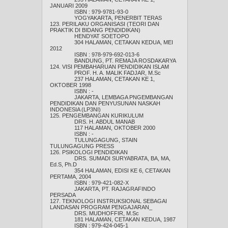
JANUARI 2009
ISBN : 979-9781-93-0
YOGYAKARTA, PENERBIT TERAS
123. PERILAKU ORGANISASI (TEORI DAN
PRAKTIK DI BIDANG PENDIDIKAN)
HENDYAT SOETOPO
304 HALAMAN, CETAKAN KEDUA, MEI
2012
ISBN : 978-979-692-013-6
BANDUNG, PT. REMAJA ROSDAKARYA
124. VISI PEMBAHARUAN PENDIDIKAN ISLAM
PROF. H. A. MALIK FADJAR, M.Sc
237 HALAMAN, CETAKAN KE 1,
OKTOBER 1998
ISBN : -
JAKARTA, LEMBAGA PNGEMBANGAN
PENDIDIKAN DAN PENYUSUNAN NASKAH
INDONESIA (LP3NI)
125. PENGEMBANGAN KURIKULUM
DRS. H. ABDUL MANAB
117 HALAMAN, OKTOBER 2000
ISBN : -
TULUNGAGUNG, STAIN
TULUNGAGUNG PRESS
126. PSIKOLOGI PENDIDIKAN
DRS. SUMADI SURYABRATA, BA, MA,
Ed.S, Ph.D
354 HALAMAN, EDISI KE 6, CETAKAN
PERTAMA, 2004
ISBN : 979-421-082-X
JAKARTA, PT. RAJAGRAFINDO
PERSADA
127. TEKNOLOGI INSTRUKSIONAL SEBAGAI
LANDASAN PROGRAM PENGAJARAN_
DRS. MUDHOFFIR, M.Sc
181 HALAMAN, CETAKAN KEDUA, 1987
ISBN : 979-424-045-1