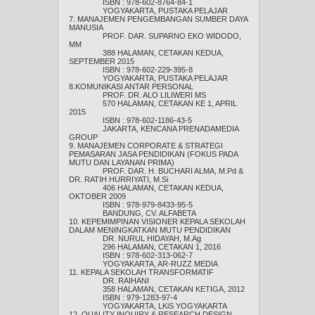
ISBN : 978-602-8764-84-1
YOGYAKARTA, PUSTAKA PELAJAR
7. MANAJEMEN PENGEMBANGAN SUMBER DAYA
MANUSIA
PROF. DAR. SUPARNO EKO WIDODO,
MM
388 HALAMAN, CETAKAN KEDUA,
SEPTEMBER 2015
ISBN : 978-602-229-395-8
YOGYAKARTA, PUSTAKA PELAJAR
8.KOMUNIKASI ANTAR PERSONAL
PROF. DR. ALO LILIWERI MS
570 HALAMAN, CETAKAN KE 1, APRIL
2015
ISBN : 978-602-1186-43-5
JAKARTA, KENCANA PRENADAMEDIA
GROUP
9. MANAJEMEN CORPORATE & STRATEGI
PEMASARAN JASA PENDIDIKAN (FOKUS PADA
MUTU DAN LAYANAN PRIMA)
PROF. DAR. H. BUCHARI ALMA, M.Pd &
DR. RATIH HURRIYATI, M.Si
406 HALAMAN, CETAKAN KEDUA,
OKTOBER 2009
ISBN : 978-979-8433-95-5
BANDUNG, CV. ALFABETA
10. KEPEMIMPINAN VISIONER KEPALA SEKOLAH
DALAM MENINGKATKAN MUTU PENDIDIKAN
DR. NURUL HIDAYAH, M.Ag
296 HALAMAN, CETAKAN 1, 2016
ISBN : 978-602-313-062-7
YOGYAKARTA, AR-RUZZ MEDIA
11. KEPALA SEKOLAH TRANSFORMATIF
DR. RAIHANI
358 HALAMAN, CETAKAN KETIGA, 2012
ISBN : 979-1283-97-4
YOGYAKARTA, LKiS YOGYAKARTA
12. QUALITY INQUIRY & RESEARCH DESIGN