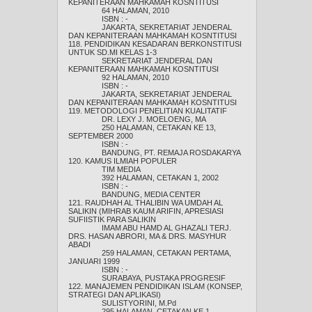
KEPANITERAAN MAHKAMAH KOSNTITUSI
64 HALAMAN, 2010
ISBN : -
JAKARTA, SEKRETARIAT JENDERAL
DAN KEPANITERAAN MAHKAMAH KOSNTITUSI
118. PENDIDIKAN KESADARAN BERKONSTITUSI
UNTUK SD.MI KELAS 1-3
SEKRETARIAT JENDERAL DAN
KEPANITERAAN MAHKAMAH KOSNTITUSI
92 HALAMAN, 2010
ISBN : -
JAKARTA, SEKRETARIAT JENDERAL
DAN KEPANITERAAN MAHKAMAH KOSNTITUSI
119. METODOLOGI PENELITIAN KUALITATIF
DR. LEXY J. MOELOENG, MA
250 HALAMAN, CETAKAN KE 13,
SEPTEMBER 2000
ISBN : -
BANDUNG, PT. REMAJA ROSDAKARYA
120. KAMUS ILMIAH POPULER
TIM MEDIA
392 HALAMAN, CETAKAN 1, 2002
ISBN : -
BANDUNG, MEDIA CENTER
121. RAUDHAH AL THALIBIN WA UMDAH AL
SALIKIN (MIHRAB KAUM ARIFIN, APRESIASI
SUFIISTIK PARA SALIKIN
IMAM ABU HAMD AL GHAZALI TERJ.
DRS. HASAN ABRORI, MA & DRS. MASYHUR
ABADI
259 HALAMAN, CETAKAN PERTAMA,
JANUARI 1999
ISBN : -
SURABAYA, PUSTAKA PROGRESIF
122. MANAJEMEN PENDIDIKAN ISLAM (KONSEP,
STRATEGI DAN APLIKASI)
SULISTYORINI, M.Pd
295 HALAMAN, CETAKAN KE 1,