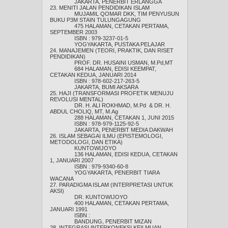
JAKARTA, PENERBIT ERLANGGA
23. MENITI JALAN PENDIDIKAN ISLAM
MUJAMIL QOMAR DKK, TIM PENYUSUN
BUKU P3M STAIN TULUNGAGUNG
475 HALAMAN, CETAKAN PERTAMA,
SEPTEMBER 2003
ISBN : 979-3237-01-5
YOGYAKARTA, PUSTAKA PELAJAR
24. MANAJEMEN (TEORI, PRAKTIK, DAN RISET
PENDIDIKAN)
PROF. DR. HUSAINI USMAN, M.Pd,MT
684 HALAMAN, EDISI KEEMPAT,
CETAKAN KEDUA, JANUARI 2014
ISBN : 978-602-217-263-5
JAKARTA, BUMI AKSARA
25. HAJI (TRANSFORMASI PROFETIK MENUJU
REVOLUSI MENTAL)
DR. H. ALI ROKHMAD, M.Pd & DR. H.
ABDUL CHOLIQ, MT, M.Ag
288 HALAMAN, CETAKAN 1, JUNI 2015
ISBN : 978-979-1125-92-5
JAKARTA, PENERBIT MEDIA DAKWAH
26. ISLAM SEBAGAI ILMU (EPISTEMOLOGI,
METODOLOGI, DAN ETIKA)
KUNTOWIJOYO
136 HALAMAN, EDISI KEDUA, CETAKAN
1, JANUARI 2007
ISBN : 979-9340-60-8
YOGYAKARTA, PENERBIT TIARA
WACANA
27. PARADIGMA ISLAM (INTERPRETASI UNTUK
AKSI)
DR. KUNTOWIJOYO
400 HALAMAN, CETAKAN PERTAMA,
JANUARI 1991
ISBN :
BANDUNG, PENERBIT MIZAN
28. INTEGRASI INTERKONEKSI KEILMUAN