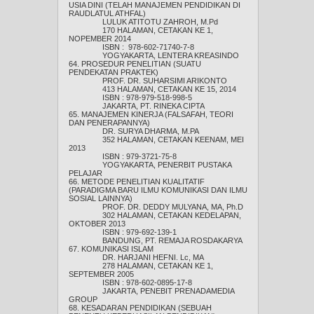
USIA DINI (TELAH MANAJEMEN PENDIDIKAN DI
RAUDLATUL ATHFAL)
LULUK ATITOTU ZAHROH, M.Pd
170 HALAMAN, CETAKAN KE 1,
NOPEMBER 2014
ISBN : 978-602-71740-7-8
YOGYAKARTA, LENTERA KREASINDO
64. PROSEDUR PENELITIAN (SUATU
PENDEKATAN PRAKTEK)
PROF. DR. SUHARSIMI ARIKONTO
413 HALAMAN, CETAKAN KE 15, 2014
ISBN : 978-979-518-998-5
JAKARTA, PT. RINEKA CIPTA
65. MANAJEMEN KINERJA (FALSAFAH, TEORI
DAN PENERAPANNYA)
DR. SURYA DHARMA, M.PA
352 HALAMAN, CETAKAN KEENAM, MEI
2013
ISBN : 979-3721-75-8
YOGYAKARTA, PENERBIT PUSTAKA
PELAJAR
66. METODE PENELITIAN KUALITATIF
(PARADIGMA BARU ILMU KOMUNIKASI DAN ILMU
SOSIAL LAINNYA)
PROF. DR. DEDDY MULYANA, MA, Ph.D
302 HALAMAN, CETAKAN KEDELAPAN,
OKTOBER 2013
ISBN : 979-692-139-1
BANDUNG, PT. REMAJA ROSDAKARYA
67. KOMUNIKASI ISLAM
DR. HARJANI HEFNI. Lc, MA
278 HALAMAN, CETAKAN KE 1,
SEPTEMBER 2005
ISBN : 978-602-0895-17-8
JAKARTA, PENEBIT PRENADAMEDIA
GROUP
68. KESADARAN PENDIDIKAN (SEBUAH