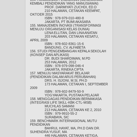
KEMBALI PENDIDIKAN YANG MANUSIAWAI)
PROF. DARMIYATI ZUCHDI, ED.D
210 HALAMAN, CETAKAN KEEMPAT,
OKTOER 2015
ISBN : 978-979-010-480-8
JAKARTA, PT BUMI AKASARA
155. MANAJEMEN INOVASI (TRANSFORMASI
MENUJU ORGANISASI KELAS DUNIA)
LENA ELLITAN, DAN LINA ANATAN
203 HALAMAN, CETAKAN KESATU,
APRIL 2009
ISBN : 978-602-8361-15-6
BANDUNG, CV. ALFABETA
156. STUDI PENGEMBANGAN KEPALA SEKOLAH
(KONSEP DAN APLIKASI)
DR. BUDI SHARDIMAN, M.PD
253 HALAMAN, 2012
ISBN : 978-979-098-046-4
JAKARTA, RINEKA CIPTA
157. MENUJU MASYARAKAT BELAJAR
(PENDIDIKAN DALAM ARUS PERUBAHAN)
DRS. H. ISJONI, M.SI, PH.D
173 HALAMAN, CETAKAN I, SEPTEMBER
2009
ISBN : 978-602-8479-50-9
YOGYAKARTA, PUSTAKA PELAJAR
158. MENGGAGAS PENDIDIKAN BERMAKASA
(INTEGRASI LIFE SKILL-KBK-CTL-MSB)
MUCHLAS SAMANI
213 HALAMAN, CETAKAN KE 2, 2010
ISBN : 979-9910-55-2
SURABAYA, SIC
159. BENCHMARK INTERNASIONAL MUTU
PENDIDIKAN
BAHRUL HAYAT, MA, PH.D DAN DR.
SUHENDRA YUSUF, MA
446 HALAMAN, CETAKAN KETIGA,