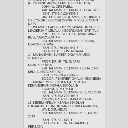
(CHOOSING AMONG FIVE APPROACHES)
JOHN W. CRESWELL
448 HALAMAN, CETAKAN KETIGA, 2013
ISBN : 978-1-4129-9531-3
UNITED STATES OF AMERICA, LIBRARY
OF CONGRESS CATALOGING IN PUBLICATION
DATA
13. ISLAMIC LEADERSHIP (MEMBANGUN SUPER
LEADERSHIP MELALUI KECERDASAN SPIRITUL)
PROF. DR. H. VEITHZAL RIVAI, MBA &
IR. H. ARVIYAN ARIFIN
663 HALAMAN, CETAKAN PERTAMA,
NOVEMBER 2009
ISBN : 978-979-010-641-3
JAKARTA, PT. BUMI AKSARA
14. MANAJEMEN SUMBER DAYA MANUSIA
STRAEGIK
PROF. DR. IR. TB. SJAFRI
MANGKUPRAJA
268 HALAMAN, CETAKAN KEDUA EDISI
KEDUA, OKTOBER 2014
ISBN : 978-979-450-662-2
BOGOR, PENERBIT GHALIA INDONESIA
15. MANAJEMEN SEKOLAH (ORIENTASI
KEMANDIRIAN KEPALA SEKOLAH)
KOMPRI, S.Pd.I, M.Pd.I
421 HALAMAN, CETAKAN KE 1, MEI 2015
ISBN : 978-602-229-494-8
YOGYAKARTA, PUSTAKA PELAJAR
16. KEPEMIMPINAN KEPALA SEKOLAH
(TINJAUAN TEORITIK DAN PERMASLAHANNYA)
WAHJOSUMIDJO
504 HALAMAN, CETAKAN KE-9, MARET
2013
ISBN : 978-421-670-4
JAKARTA, PT. RAJA GRAFINDO
PERSADA