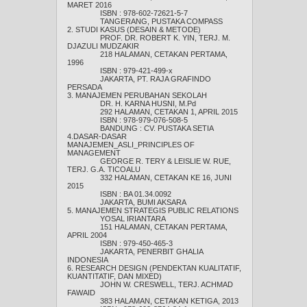
MARET 2016
ISBN : 978-602-72621-5-7
TANGERANG, PUSTAKA COMPASS
2. STUDI KASUS (DESAIN & METODE)
PROF. DR. ROBERT K. YIN, TERJ. M.
DJAZULI MUDZAKIR
218 HALAMAN, CETAKAN PERTAMA,
1996
ISBN : 979-421-499-x
JAKARTA, PT. RAJA GRAFINDO
PERSADA
3. MANAJEMEN PERUBAHAN SEKOLAH
DR. H. KARNA HUSNI, M.Pd
292 HALAMAN, CETAKAN 1, APRIL 2015
ISBN : 978-979-076-508-5
BANDUNG : CV. PUSTAKA SETIA
4.DASAR-DASAR
MANAJEMEN_ASLI_PRINCIPLES OF
MANAGEMENT
GEORGE R. TERY & LEISLIE W. RUE,
TERJ. G.A. TICOALU
332 HALAMAN, CETAKAN KE 16, JUNI
2015
ISBN : BA 01.34.0092
JAKARTA, BUMI AKSARA
5. MANAJEMEN STRATEGIS PUBLIC RELATIONS
YOSAL IRIANTARA
151 HALAMAN, CETAKAN PERTAMA,
APRIL 2004
ISBN : 979-450-465-3
JAKARTA, PENERBIT GHALIA
INDONESIA
6. RESEARCH DESIGN (PENDEKTAN KUALITATIF,
KUANTITATIF, DAN MIXED)
JOHN W. CRESWELL, TERJ. ACHMAD
FAWAID
383 HALAMAN, CETAKAN KETIGA, 2013