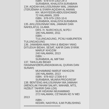
ISBN : 978-979-1353-24-3
SURABAYA, KHALISTA SURABAYA
134. AQIDAH AHLUSSUNNAH WAL JAMAAH
(TERJEMAH & SYARH AQIDAH AL AWAM)
KH. MUHYIDDIN ABDUSSHOMAD
72 HALAMAN, 2009
ISBN : 978-979-1353-10-6
SURABAYA, KHALISTA SURABAYA
135. AHLUSSUNNAH WAL JAMAAH DAN
NAHDLATUL ULAMA
DRS. H. NURCHOLIS, M.PD.I
186 HALAMAN, 2011
ISBN : -
TULUNGAGUNG, PCNU KABUPATEN
TULUNGAGUNG
136. JAWABAN AMALIYAH & IBADAH YANG
DITUDUH BIDAH, SESAT, KAFIR DAN SYIRIK
MARUF KHOZIM
240 HALAMAN, 2013
ISBN : -
SURABAYA, AL MIFTAH
137. TAHLILAN BIDAH
HASANAH(BERLANDASKAN AL QURAN DAN
SUNAH)
MUHAMMAD MARUF KKHOZIN
190 HALAMAN, 2013
ISBN : 978-602-17206-6-0
SURABAYA, MUARA PROGRESIF
138. BENTENG AHLUSUNNAH WA JAMAAH
(MENOLAK FAHAM SALAFI, WAHABI, MTS,
HIZBUT TAHRIR DAN LDII)
NUR HIDAYAH MUHAMMAD
272 HALAMAN, CETAKAN KE IV MEI
2013
ISBN : -
KEDIRI, NASYRUL ILMI PUBLISHING
=========================