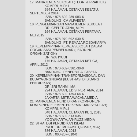
17. MANAJEMEN SEKOLAH (TEORI & PRAKTEK)
KOMPRI, M.Pd.I
384 HALAMAN, CETAKAN KESATU,
SEPTEMBER 2014
ISBN : 978-602-289-083-6
BANDUNG, CV, ALFABETA
18. PENGEMBANGAN MANAJEMEN SEKOLAH
DR. CEPI TRIATNA, M.Pd
164 HALAMAN, CETAKAN PERTAMA,
MEI 2015
ISBN : 978-979-692-630-5
BANDUNG, PT. REMAJA ROSDAKARYA
19. KEPEMIMPINAN KEPALA SEKOLAH DALAM
ORGANISASI PEMBELAJAR (LEARNING
ORGANIZATION)
DR. WAHYUDI
176 HALAMAN, CETAKAN KETIGA,
APRIL 2012
ISBN : 978-602-8361-30-9
BANDUNG, PENERBIT ALFABETA
20. KEPEMIMPINAN TRANSFORMASIONAL DAN
BUDAYA ORGNISASI (ILUSTRASI DI BIDANG
PENDIDIKAN)
DR. SRI RAHMI, MA
294 HALAMAN, EDISI PERTAMA, 2014
ISBN : 978-602-1353-64-6
JAKARTA, MITRA WACANA MEDIA
21. MANAJEMEN PENDIDIKAN (KOMPONEN-
KOMPONEN ELEMENTER KEMAJUAN SEKOLAH)
KOMPRI, M.Pd.I
348 HALAMAN, CETAKAN KE 1, 2015
ISBN : 978-602-313-035-1
YOGYAKARTA, AR-RUZZ MEDIA
22. STRATEGI PENDIDIKAN ISLAM
PROF. DR. MUJAMIL QOMAR, M.Ag
386 HALAMAN, 2013
ISBN : 008-207-010-0