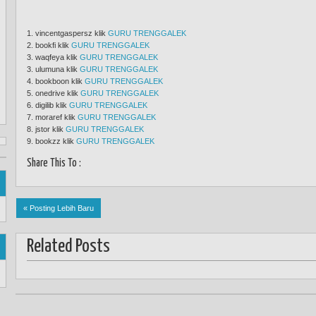
1. vincentgaspersz klik
GURU TRENGGALEK
2. bookfi klik
GURU TRENGGALEK
3. waqfeya klik
GURU TRENGGALEK
3. ulumuna klik
GURU TRENGGALEK
4. bookboon klik
GURU TRENGGALEK
5. onedrive klik
GURU TRENGGALEK
6. digilib klik
GURU TRENGGALEK
7. moraref klik
GURU TRENGGALEK
8. jstor klik
GURU TRENGGALEK
9. bookzz klik
GURU TRENGGALEK
Share This To :
« Posting Lebih Baru
Related Posts