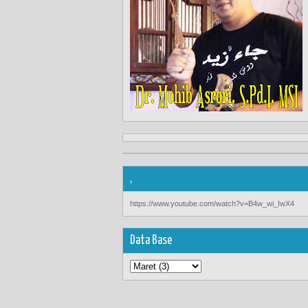
,
https://www.youtube.com/watch?v=B4w_wi_IwX4
Data Base